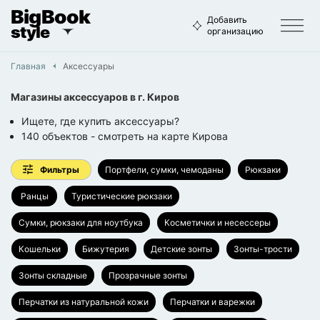
BigBook
Добавить
style
организацию
Главная
Аксессуары
Магазины аксессуаров
в г.
Киров
Ищете, где купить аксессуары?
140
объектов
- смотреть на карте
Кирова
Фильтры
Портфели, сумки, чемоданы
Рюкзаки
Ранцы
Туристические рюкзаки
Сумки, рюкзаки для ноутбука
Косметички и несессеры
Кошельки
Бижутерия
Детские зонты
Зонты-трости
Зонты складные
Прозрачные зонты
Перчатки из натуральной кожи
Перчатки и варежки