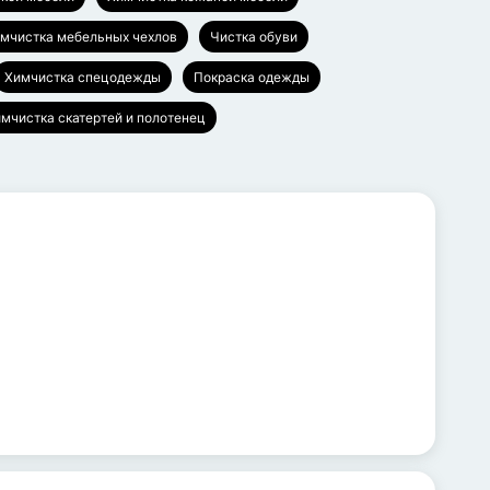
мчистка мебельных чехлов
Чистка обуви
Химчистка спецодежды
Покраска одежды
мчистка скатертей и полотенец