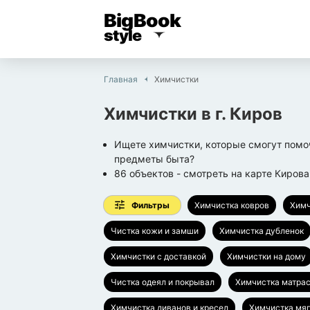
BigBook
style
Главная
Химчистки
Химчистки
в г.
Киров
Ищете химчистки, которые смогут помоч
предметы быта?
86
объектов
- смотреть на карте
Кирова
Фильтры
Химчистка ковров
Химч
Чистка кожи и замши
Химчистка дубленок
Химчистки с доставкой
Химчистки на дому
Чистка одеял и покрывал
Химчистка матра
Химчистка диванов и кресел
Химчистка мя