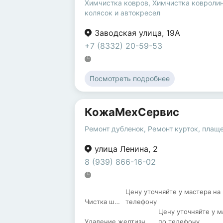
Химчистка ковров
,
Химчистка ковроли
колясок и автокресел
Заводская улица
,
19А
+7 (8332) 20-59-53
Посмотреть подробнее
КожаМехСервис
Ремонт дубленок
,
Ремонт курток, плащ
улица Ленина
,
2
8 (939) 866-16-02
Цену уточняйте у мастера на
Чистка шуб
телефону
Цену уточняйте у м
Удаление желтизны с меха
по телефону