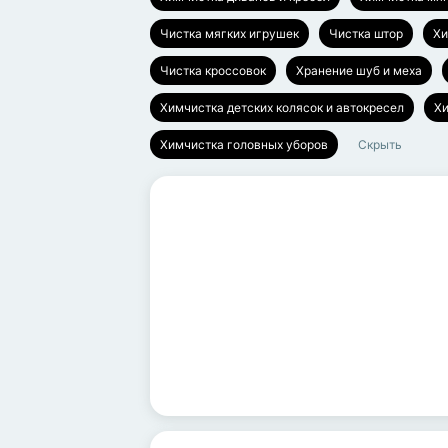
Чистка мягких игрушек
Чистка штор
Хи
Чистка кроссовок
Хранение шуб и меха
Химчистка детских колясок и автокресел
Хи
Химчистка головных уборов
Скрыть