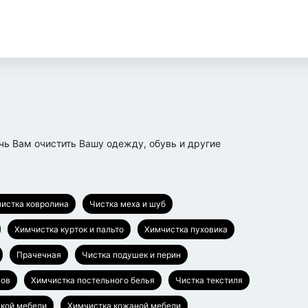
ь Вам очистить Вашу одежду, обувь и другие
истка ковролина
Чистка меха и шуб
Химчистка курток и пальто
Химчистка пуховика
Прачечная
Чистка подушек и перин
сов
Химчистка постельного белья
Чистка текстиля
гкой мебели
Химчистка кожаной мебели